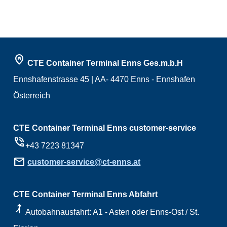
home_pin
CTE Container Terminal Enns Ges.m.b.H
Ennshafenstrasse 45 | AA- 4470 Enns - Ennshafen
Österreich
CTE Container Terminal Enns customer-service
phone_in_talk
+43 7223 81347
mail
customer-service@ct-enns.at
CTE Container Terminal Enns Abfahrt
ramp_right
Autobahnausfahrt: A1 - Asten oder Enns-Ost / St.