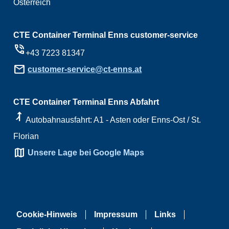
Österreich
CTE Container Terminal Enns customer-service
phone_in_talk
+43 7223 81347
mail
customer-service@ct-enns.at
CTE Container Terminal Enns Abfahrt
ramp_right
Autobahnausfahrt: A1 - Asten oder Enns-Ost / St.
Florian
map
Unsere Lage bei Google Maps
Cookie-Hinweis
Impressum
Links