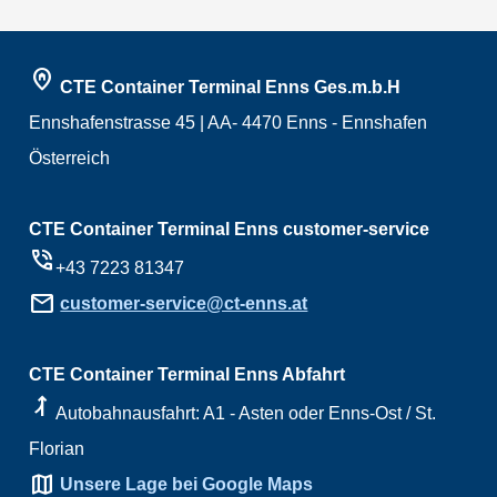
home_pin
CTE Container Terminal Enns Ges.m.b.H
Ennshafenstrasse 45 | AA- 4470 Enns - Ennshafen
Österreich
CTE Container Terminal Enns customer-service
phone_in_talk
+43 7223 81347
mail
customer-service@ct-enns.at
CTE Container Terminal Enns Abfahrt
ramp_right
Autobahnausfahrt: A1 - Asten oder Enns-Ost / St.
Florian
map
Unsere Lage bei Google Maps