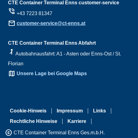
CTE Container Terminal Enns customer-service
phone_in_talk
+43 7223 81347
mail
customer-service@ct-enns.at
CTE Container Terminal Enns Abfahrt
ramp_right
Autobahnausfahrt: A1 - Asten oder Enns-Ost / St.
Florian
map
Unsere Lage bei Google Maps
Cookie-Hinweis
Impressum
Links
Rechtliche Hinweise
Karriere
copyright
CTE Container Terminal Enns Ges.m.b.H.