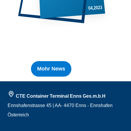
04,2023
Mohr News
home_pin
CTE Container Terminal Enns Ges.m.b.H
Ennshafenstrasse 45 | AA- 4470 Enns - Ennshafen
Österreich