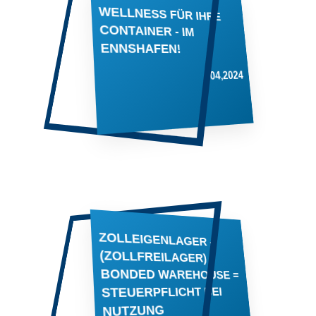
WELLNESS FÜR IHRE
CONTAINER - IM
ENNSHAFEN!
04,2024
ZOLLEIGENLAGER -
(ZOLLFREILAGER) -
BONDED WAREHOUSE =
STEUERPFLICHT BEI
NUTZUNG